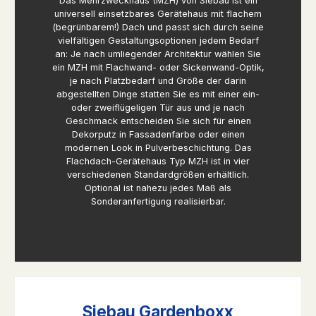
Das Mehrzweckhaus (MZH) von Siebau ist ein
universell einsetzbares Gerätehaus mit flachem
(begrünbarem!) Dach und passt sich durch seine
vielfältigen Gestaltungsoptionen jedem Bedarf
an: Je nach umliegender Architektur wählen Sie
ein MZH mit Flachwand- oder Sickenwand-Optik,
je nach Platzbedarf und Größe der darin
abgestellten Dinge statten Sie es mit einer ein-
oder zweiflügeligen Tür aus und je nach
Geschmack entscheiden Sie sich für einen
Dekorputz in Fassadenfarbe oder einen
modernen Look in Pulverbeschichtung. Das
Flachdach-Gerätehaus Typ MZH ist in vier
verschiedenen Standardgrößen erhältlich.
Optional ist nahezu jedes Maß als
Sonderanfertigung realisierbar.
Siebau Gardenboxx