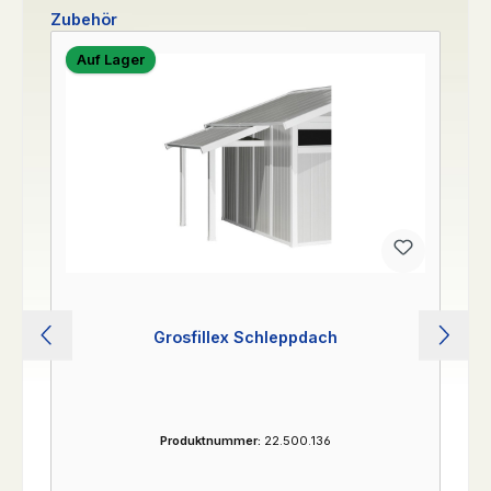
Produktgalerie überspringen
Zubehör
Auf Lager
Grosfillex Schleppdach
Produktnummer:
22.500.136