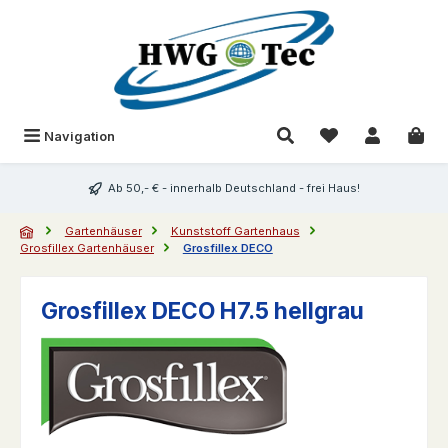
Zum Hauptinhalt springen
Du hast 0 Produk
Navigation
Ab 50,- € - innerhalb Deutschland - frei Haus!
Gartenhäuser
Kunststoff Gartenhaus
Grosfillex Gartenhäuser
Grosfillex DECO
Grosfillex DECO H7.5 hellgrau