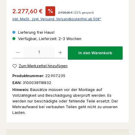
Verkaufspreis:
2.277,60 €
%
Regulärer Preis:
2.920,00 €
(22% gespart)
inkl. MwSt., zzgl. Versand. Versandkostenfrei ab 50€”
Lieferung frei Haus!
Verfügbar, Lieferzeit: 2-3 Wochen
Produkt Anzahl: Gib den gewünschten Wert ein oder benutze die Schaltfl
In den Warenkorb
Zum Merkzettel hinzufügen
Produktnummer:
22.907.235
EAN:
3100038118832
Hinweis:
Bausätze müssen vor der Montage auf
Vollzähligkeit und Beschädigung überprüft werden. Es
werden nur beschädigte oder fehlende Teile ersetzt. Der
Mehraufwand bei verbauten Teilen geht nicht zu unseren
Lasten.