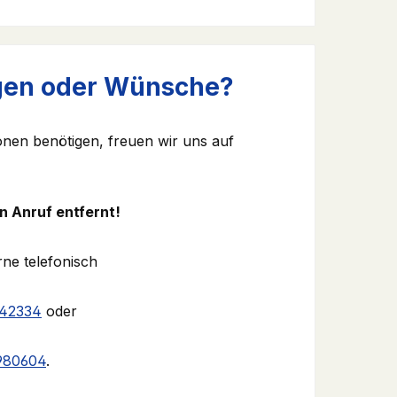
gen oder Wünsche?
ionen benötigen, freuen wir uns auf
n Anruf entfernt!
rne telefonisch
942334
oder
980604
.