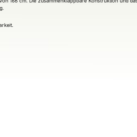
 von 168 cm. Die zusammenklappbare Konstruktion und das 
g.
rkeit.