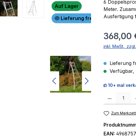
6 Doppelspros
Auf Lager
Meter. Zusamm
Ausfertigung f
Lieferung frei Haus!
Regulärer Prei
368,00 
inkl. MwSt., zzg
Lieferung f
Verfügbar, 
10+ mal verk
Produkt Anzahl:
Zum Merkzett
Produktnumm
EAN:
4968757