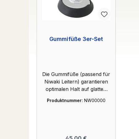
Gummifüße 3er-Set
Die Gummifüße (passend für
Niwaki Leitern) garantieren
optimalen Halt auf glatten
Oberflächen. Der Boden
Produktnummer:
NW00000
wird durch die Gummifüße
ebenfalls geschützt.
Regulärer Preis:
45,00 €