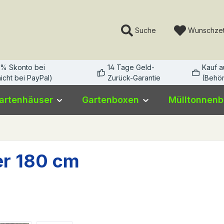
Suche
Wunschzet
3% Skonto bei
14 Tage Geld-
Kauf 
icht bei PayPal)
Zurück-Garantie
(Behör
artenhäuser
Gartenboxen
Mülltonnen
er 180 cm