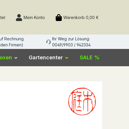
Du hast 0 Produkte auf dem Merkzettel
tel
Mein Konto
Warenkorb
0,00 €
auf Rechnung
Ihr Weg zur Lösung:
den Firmen)
0049/9903 / 942334
boxen
Gartencenter
SALE %