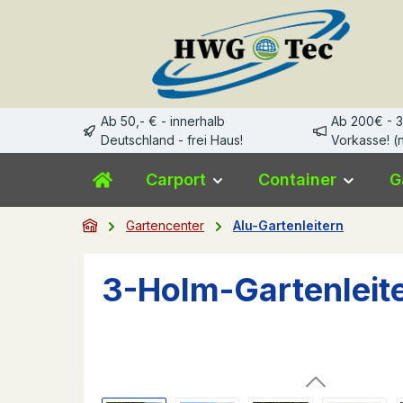
m Hauptinhalt springen
Zur Suche springen
Zur Hauptnavigation springen
Ab 50,- € - innerhalb
Ab 200€ - 
Deutschland - frei Haus!
Vorkasse! (n
Carport
Container
G
Gartencenter
Alu-Gartenleitern
3-Holm-Gartenleit