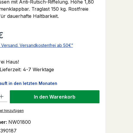
sen mit Anti-Rutsch-Riffelung. Höhe 1,80
enklappbar. Traglast 150 kg. Rostfreie
ür dauerhafte Haltbarkeit.
s:
€
l. Versand. Versandkostenfrei ab 50€”
rei Haus!
Lieferzeit: 4-7 Werktage
auft in den letzten Monaten
 Gib den gewünschten Wert ein oder benutze die Schaltflächen um 
In den Warenkorb
el hinzufügen
er:
NW01800
390187